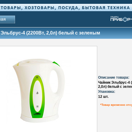
Эльбрус-4 (2200Вт, 2,0л) белый с зеленым
Описание товара:
Чайник Эльбрус-4 
2,0л) белый с зел
Упаковка:
12 шт.
*Товар временно отс