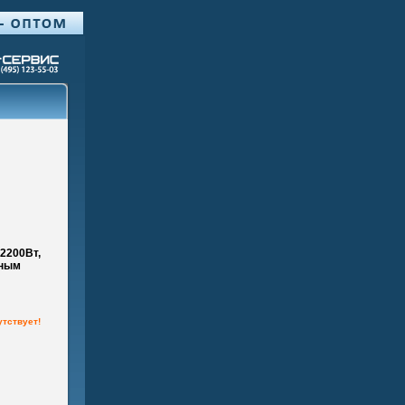
(2200Вт,
еным
утствует!