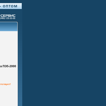
са ПЭ5-2000
утствует!