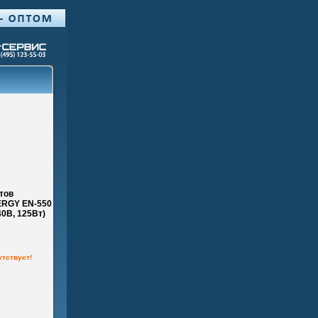
тов
ERGY EN-550
40В, 125Вт)
утствует!