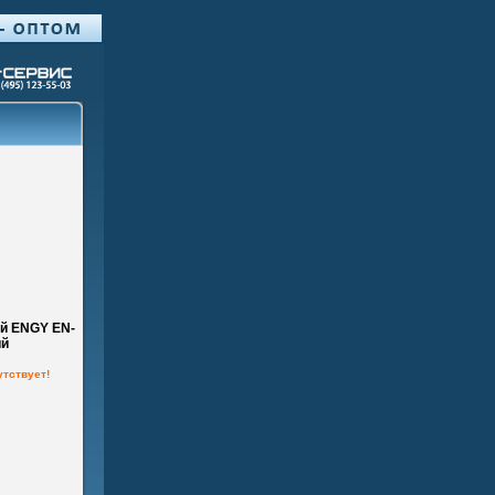
й ENGY EN-
ий
утствует!