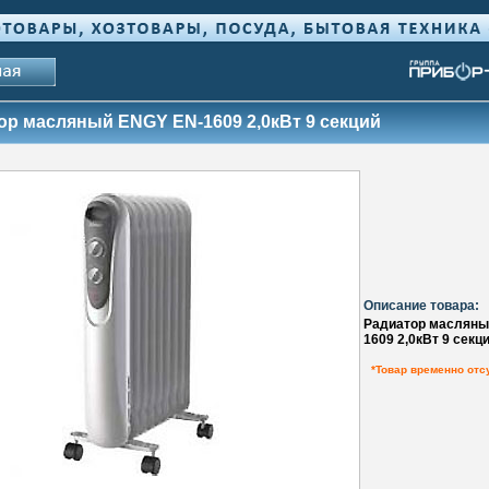
ор масляный ENGY EN-1609 2,0кВт 9 секций
Описание товара:
Радиатор масляны
1609 2,0кВт 9 секц
*Товар временно отс