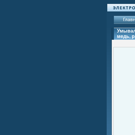
Умывал
медь, 