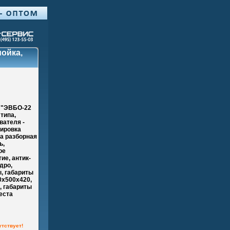
ойка,
 "ЭВБО-22
типа,
вателя -
лировка
а разборная
ь,
ое
ие, антик-
дро,
, габариты
0х500х420,
, габариты
еста
утствует!