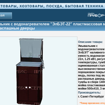
ьник с водонагревателем "ЭлБЭТ-22" пластмассовая м
распашные дверцы
Описание товара:
Умывальник с
водонагревателем
ЭлБЭТ" наливного 
емкость водонагре
22л, 1.25 кВт, регу
температуры, тумб
оцинкованная стал
высококачественн
порошковое покрыт
медь, полка под ве
распашные дверцы
тумбы в сборе 140
мойка пластиковая
мойки 500х410, 3 м
Производитель:
г. Санкт-Петербург
*Товар временно отс