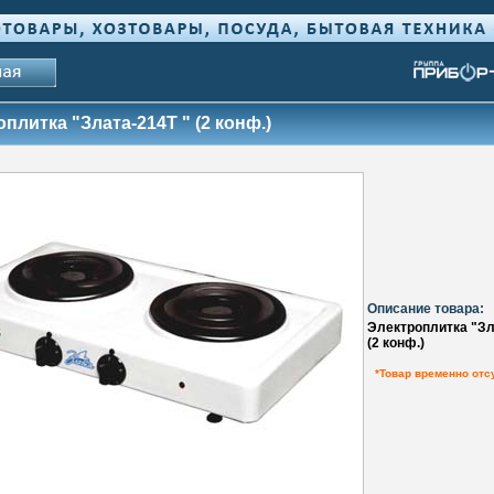
плитка "Злата-214Т " (2 конф.)
Описание товара:
Электроплитка "Зл
(2 конф.)
*Товар временно отс