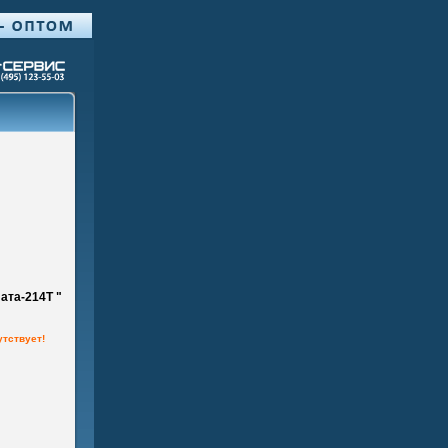
ата-214Т "
утствует!