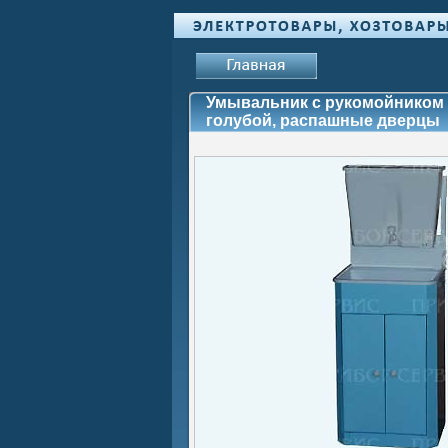
Умывальник с рукомойником 
голубой, распашные дверцы