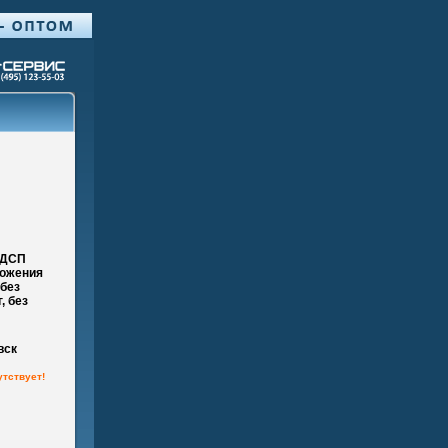
-ДСП
ложения
 без
, без
вск
утствует!