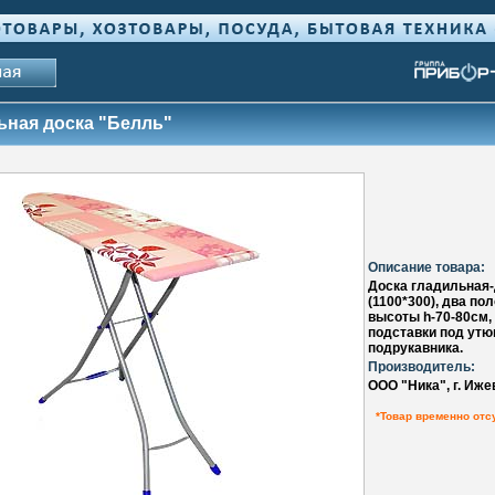
ьная доска "Белль"
Описание товара:
Доска гладильная
(1100*300), два по
высоты h-70-80см,
подставки под утюг
подрукавника.
Производитель:
ООО "Ника", г. Иже
*Товар временно отс