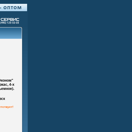
Эконом"
кас, 4-х
ьемное).
вск
утствует!