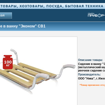
е в ванну "Эконом" СВ1
Описание товара:
Сидение в ванну "
(металлический кар
реечное сидение с
Производитель:
ООО "Ника", г. Иже
*Товар временно отс